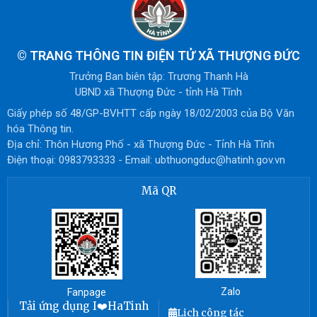
©
TRANG THÔNG TIN ĐIỆN TỬ XÃ THƯỢNG ĐỨC
Trưởng Ban biên tập: Trương Thanh Hà
UBND xã Thượng Đức - tỉnh Hà Tĩnh
Giấy phép số 48/GP-BVHTT cấp ngày 18/02/2003 của Bộ Văn
hóa Thông tin.
Địa chỉ: Thôn Hương Phố - xã Thượng Đức - Tỉnh Hà Tĩnh
Điện thoại: 0983793333 - Email: ubthuongduc@hatinh.gov.vn
Mã QR
Zalo
Fanpage
Tải ứng dụng I❤️HaTinh
Lịch công tác