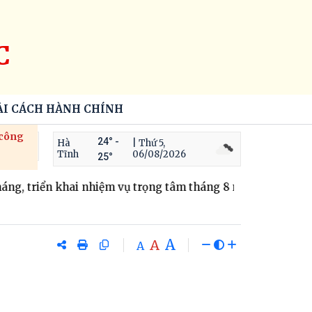
C
ẢI CÁCH HÀNH CHÍNH
 công
24° -
Hà
| Thứ 5,
Tĩnh
06/08/2026
25°
g, triển khai nhiệm vụ trọng tâm tháng 8 năm 2026.
Xã Th
A
A
A