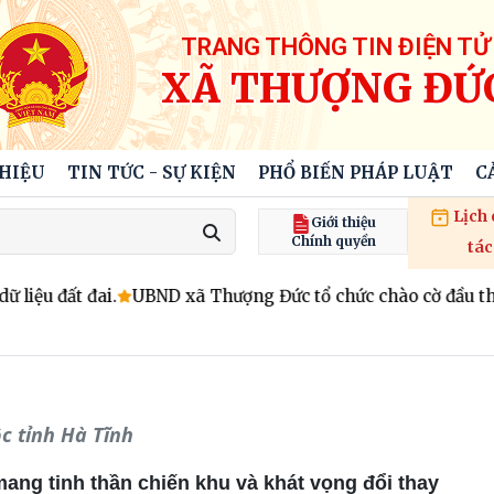
TRANG THÔNG TIN ĐIỆN TỬ
XÃ THƯỢNG ĐỨ
THIỆU
TIN TỨC - SỰ KIỆN
PHỔ BIẾN PHÁP LUẬT
C
Lịch
Giới thiệu
Chính quyền
tác
iệu đất đai.
UBND xã Thượng Đức tổ chức chào cờ đầu thán
c tỉnh Hà Tĩnh
ang tinh thần chiến khu và khát vọng đổi thay