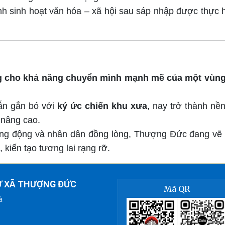
chỉnh sinh hoạt văn hóa – xã hội sau sáp nhập được thực
 cho khả năng chuyển mình mạnh mẽ của một vùng
vẫn gắn bó với
ký ức chiến khu xưa
, nay trở thành nề
 nâng cao.
năng động và nhân dân đồng lòng, Thượng Đức đang v
 kiến tạo tương lai rạng rỡ.
Ử XÃ THƯỢNG ĐỨC
Mã QR
à