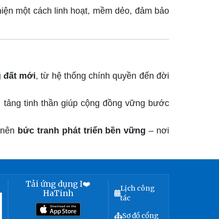
 hiện một cách linh hoạt, mềm dẻo, đảm bảo
 đất mới
, từ hệ thống chính quyền đến đời
n tảng tinh thần giúp cộng đồng vững bước
ẽ nên
bức tranh phát triển bền vững
– nơi
Tải ứng dụng I❤️
Lịch công
HaTinh
tác
Sơ đồ cổng